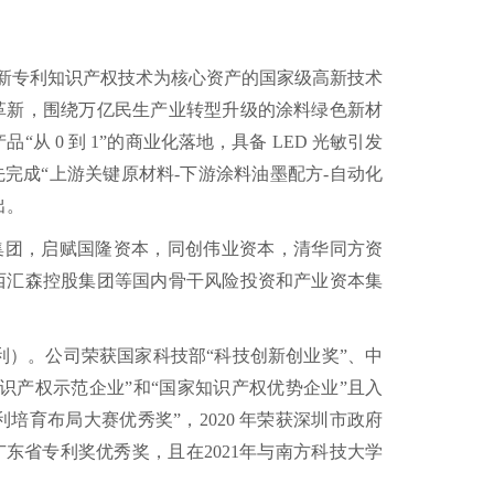
新专利知识产权技术为核心资产的国家级高新技术
术革新，围绕万亿民生产业转型升级的涂料绿色新材
 0 到 1”的商业化落地，具备 LED 光敏引发
完成“上游关键原材料-下游涂料油墨配方-自动化
出。
集团，启赋国隆资本，同创伟业资本，清华同方资
西汇森控股集团等国内骨干风险投资和产业资本集
明专利）。公司荣获国家科技部“科技创新创业奖”、中
知识产权示范企业”和“国家知识产权优势企业”且入
值专利培育布局大赛优秀奖”，2020 年荣获深圳市政府
广东省专利奖优秀奖，且在2021年与南方科技大学