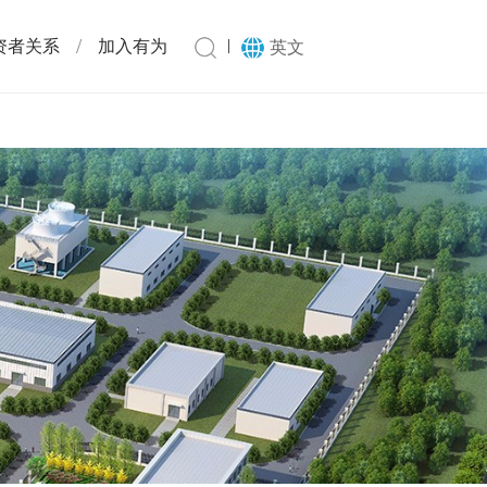
/
|
资者关系
加入有为
英文