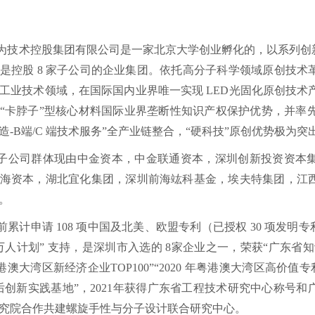
为技术控股集团有限公司是一家北京大学创业孵化的，以系列创
是控股 8 家子公司的企业集团。依托高分子科学领域原创技
工业技术领域，在国际国内业界唯一实现 LED光固化原创技术产品“从
“卡脖子”型核心材料国际业界垄断性知识产权保护优势，并率先
造-B端/C 端技术服务”全产业链整合，“硬科技”原创优势极为突
子公司群体现由中金资本，中金联通资本，深圳创新投资资本
海资本，湖北宜化集团，深圳前海竑科基金，埃夫特集团，江
。
前累计申请 108 项中国及北美、欧盟专利（已授权 30 项发
万人计划” 支持，是深圳市入选的 8家企业之一，荣获“广东省
 粤港澳大湾区新经济企业TOP100”“2020 年粤港澳大湾区高价
后创新实践基地”，2021年获得广东省工程技术研究中心称号和
究院合作共建螺旋手性与分子设计联合研究中心。