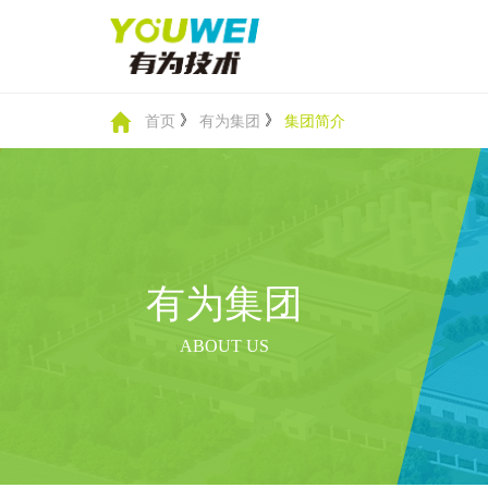
》
》
首页
有为集团
集团简介
有为集团
ABOUT US