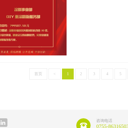
首页
<
1
2
3
4
5
咨询电话
0755-8631650