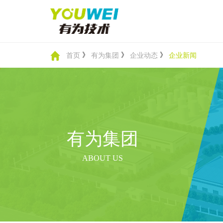
》
》
》
首页
有为集团
企业动态
企业新闻
有为集团
ABOUT US