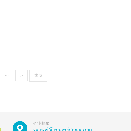
···
>
末页
企业邮箱
3
youwei@youweigroup.com