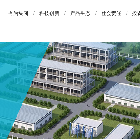
/
/
/
/
有为集团
科技创新
产品生态
社会责任
投