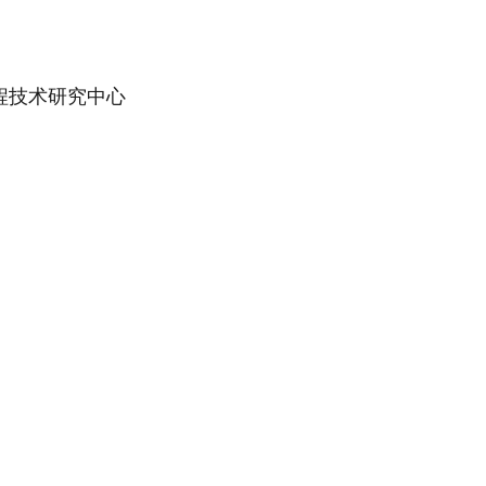
程技术研究中心